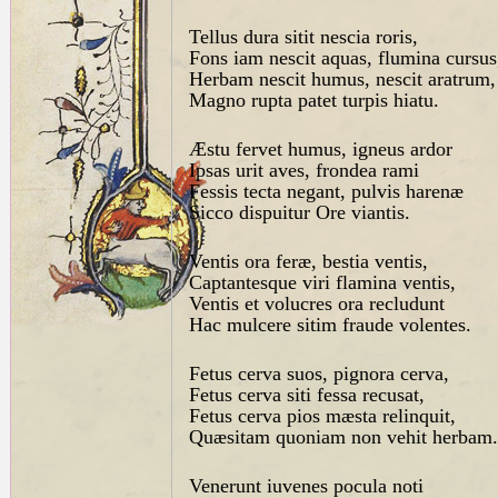
Tellus dura sitit nescia roris,
Fons iam nescit aquas, flumina cursus
Herbam nescit humus, nescit aratrum,
Magno rupta patet turpis hiatu.
Æstu fervet humus, igneus ardor
Ipsas urit aves, frondea rami
Fessis tecta negant, pulvis harenæ
Sicco dispuitur Ore viantis.
Ventis ora feræ, bestia ventis,
Captantesque viri flamina ventis,
Ventis et volucres ora recludunt
Hac mulcere sitim fraude volentes.
Fetus cerva suos, pignora cerva,
Fetus cerva siti fessa recusat,
Fetus cerva pios mæsta relinquit,
Quæsitam quoniam non vehit herbam.
Venerunt iuvenes pocula noti