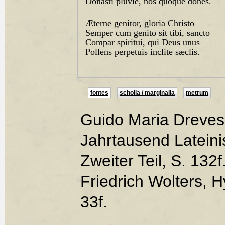
Donasti pluvie, nos quoque dones.
Æterne genitor, gloria Christo
Semper cum genito sit tibi, sancto
Compar spiritui, qui Deus unus
Pollens perpetuis inclite sæclis.
fontes
scholia / marginalia
metrum
Guido Maria Dreves
Jahrtausend Latein
Zweiter Teil, S. 132f
Friedrich Wolters,
33f.