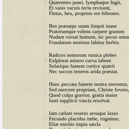
Quærentes putei, lymphaque fugit,
Et vasis vacuis tecta revisunt,
Fletus, heu, proprios ore bibentes.
Bos præsæpe suum linquit inane
Pratorumque volens carpere gramen
Nudam versat humum, sic pecus omn
Fraudatum moriens labitur herbis.
Radices nemorum rustica plebes
Exlplorat misero curva labore
Solarique famem cortice quærit
Nec succos teneros arida præstat.
Hanc peccata famem nostra merentur,
Sed mercem propriam, Christe foveto
Quod culpa gravior, gratia maior
Iusti supplicii vincla resolvat.
Iam cælum reseres arvaque laxes
Fecundo placidus imbe, rogamus;
Eliæ meritis impia sæcla